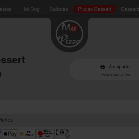
astas
Hot Dog
Salades
Pizzas Dessert
Dessert
essert
À emporter
)
Préparation : 20 min
wiches