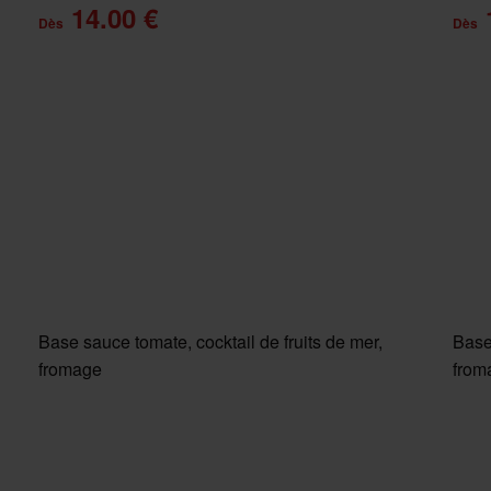
14.00 €
Dès
Dès
Base sauce tomate, cocktail de fruits de mer,
Base
fromage
from