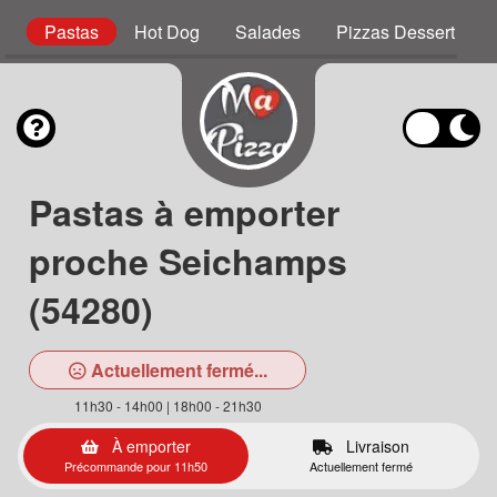
r
Pastas
Hot Dog
Salades
Pizzas Dessert
Pastas à emporter
proche Seichamps
(54280)
Actuellement fermé...
11h30 - 14h00 | 18h00 - 21h30
À emporter
Livraison
Précommande pour 11h50
Actuellement fermé