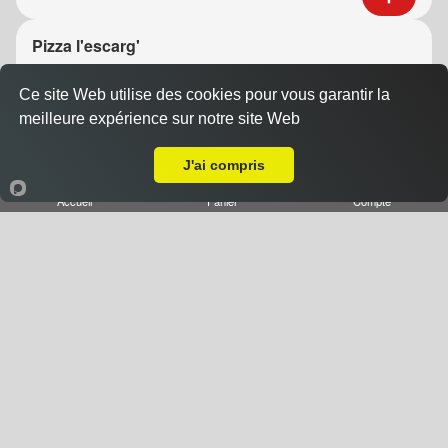
Pizza l'escarg'
14.00 €
Dès
Ce site Web utilise des cookies pour vous garantir la
meilleure expérience sur notre site Web
A Emporter sur Seichamps
Base crème, escargots, beurre maître d'hotel, fromage
J'ai compris
Accueil
Panier
Compte