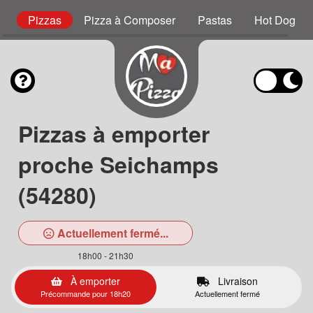
s
Pizzas
Pizza à Composer
Pastas
Hot Dog
Pizzas à emporter
proche Seichamps
(54280)
Actuellement fermé...
18h00 - 21h30
À emporter
Livraison
Précommande pour 18h20
Actuellement fermé