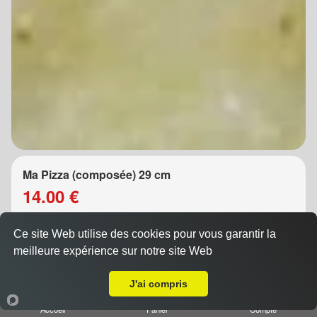
Ma Pizza (composée) 29 cm
14.00 €
Ce site Web utilise des cookies pour vous garantir la
meilleure expérience sur notre site Web
Composez vous-même votre pizza (5 ingrédients au
A Emporter sur Seichamps
choix) ATTENTION PIZZA SANS FROMAGE
J'ai compris
DESSUS MERCI DE LE CHOI...
Accueil
Panier
Compte