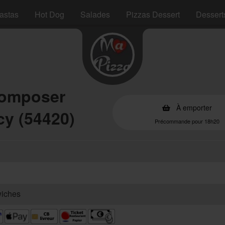
astas
Hot Dog
Salades
Pizzas Dessert
Dessert
Composer
À emporter
cy (54420)
Précommande pour 18h20
wiches