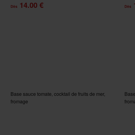
14.00 €
Dès
Dès
Base sauce tomate, cocktail de fruits de mer,
Base
fromage
from