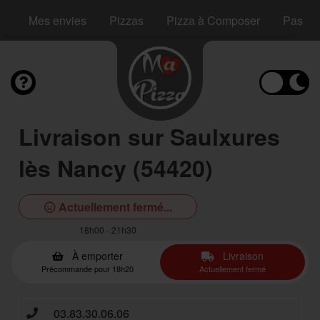
Mes envies
Pizzas
Pizza à Composer
Pastas
Livraison sur Saulxures
lès Nancy (54420)
Actuellement fermé...
18h00 - 21h30
À emporter
Livraison
Précommande pour 18h20
Actuellement fermé
03.83.30.06.06