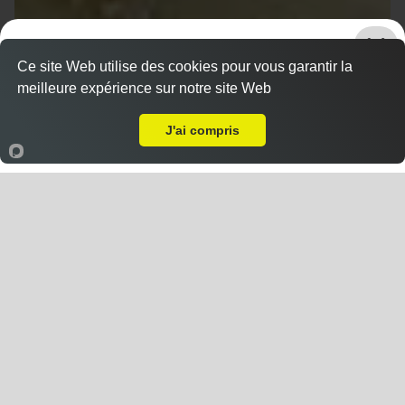
Ce site Web utilise des cookies pour vous garantir la
UNIQUEMENT A
meilleure expérience sur notre site Web
Livraison sur Saulxures lès Nancy
EMPORTER
J'ai compris
Accueil
Panier
Compte