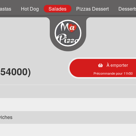
astas
Hot Dog
Salades
Pizzas Dessert
Dessert
À emporter
54000)
Précommande pour 11h50
wiches