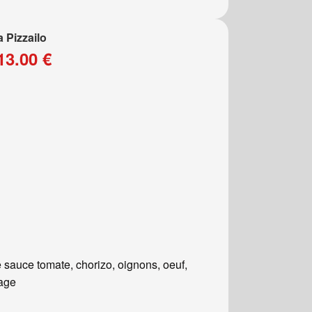
a Pizzailo
13.00 €
 sauce tomate, chorizo, oignons, oeuf,
age