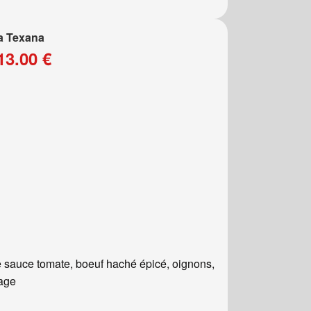
a Texana
13.00 €
 sauce tomate, boeuf haché épicé, oignons,
age