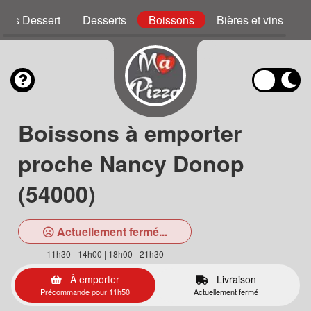
zzas Dessert
Desserts
Boissons
Bières et vins
Boissons à emporter
proche Nancy Donop
(54000)
Actuellement fermé...
11h30 - 14h00 | 18h00 - 21h30
À emporter
Livraison
Précommande pour 11h50
Actuellement fermé