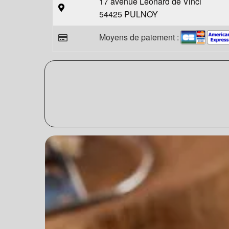
17 avenue Léonard de Vinci
54425 PULNOY
Moyens de paiement :