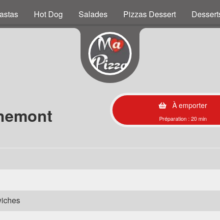
astas
Hot Dog
Salades
Pizzas Dessert
Dessert
À emporter
nemont
Préparation : 20 min
wiches