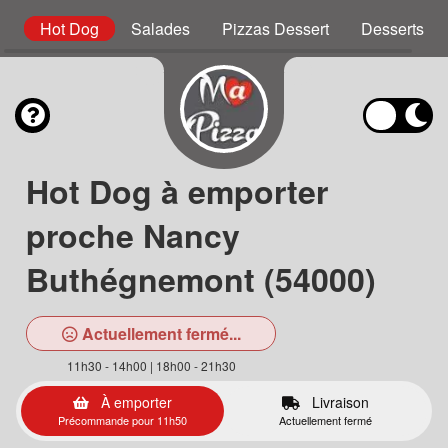
s
Hot Dog
Salades
Pizzas Dessert
Desserts
Hot Dog à emporter
proche Nancy
Buthégnemont (54000)
Actuellement fermé...
11h30 - 14h00 | 18h00 - 21h30
À emporter
Livraison
Précommande pour 11h50
Actuellement fermé