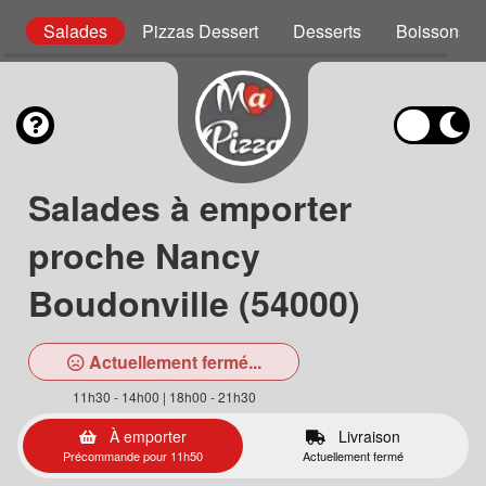
g
Salades
Pizzas Dessert
Desserts
Boissons
Salades à emporter
proche Nancy
Boudonville (54000)
Actuellement fermé...
11h30 - 14h00 | 18h00 - 21h30
À emporter
Livraison
Précommande pour 11h50
Actuellement fermé