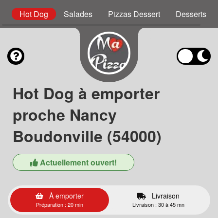
s
Hot Dog
Salades
Pizzas Dessert
Desserts
Hot Dog à emporter
proche Nancy
Boudonville (54000)
Actuellement ouvert!
À emporter
Livraison
Préparation : 20 min
Livraison : 30 à 45 mn