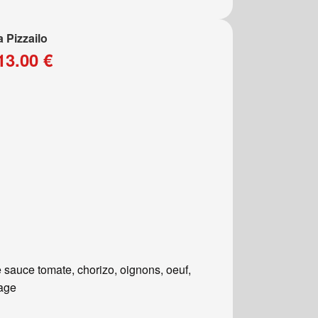
a Pizzailo
13.00 €
 sauce tomate, chorizo, oignons, oeuf,
age