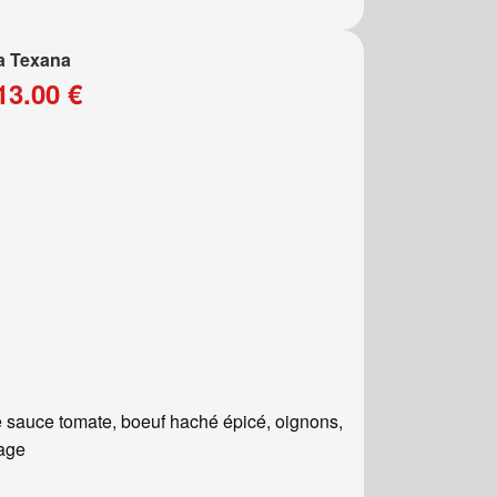
a Texana
13.00 €
 sauce tomate, boeuf haché épicé, oignons,
age