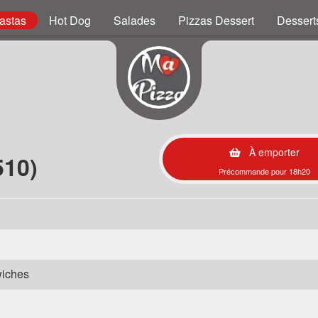
astas
Hot Dog
Salades
Pizzas Dessert
Dessert
À emporter
510)
Précommande pour 18h20
wiches