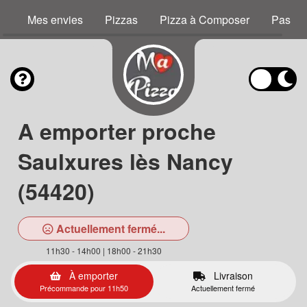
Mes envies
Pizzas
Pizza à Composer
Pastas
A emporter proche
Saulxures lès Nancy
(54420)
Actuellement fermé...
11h30 - 14h00 | 18h00 - 21h30
À emporter
Livraison
Précommande pour 11h50
Actuellement fermé