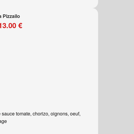
a Pizzailo
13.00 €
 sauce tomate, chorizo, oignons, oeuf,
age