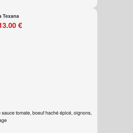
a Texana
13.00 €
 sauce tomate, boeuf haché épicé, oignons,
age