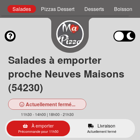
g
Salades
Pizzas Dessert
Desserts
Boissons
Salades à emporter
proche Neuves Maisons
(54230)
Actuellement fermé...
11h30 - 14h00 | 18h00 - 21h30
À emporter
Livraison
Précommande pour 11h50
Actuellement fermé