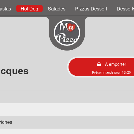
astas
Hot Dog
Salades
Pizzas Dessert
Dessert
À emporter
acques
Précommande pour 18h20
wiches