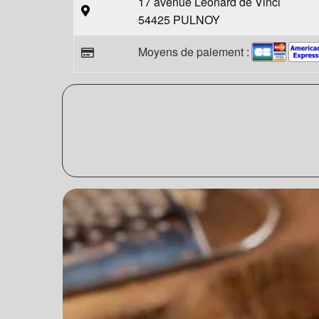
17 avenue Léonard de Vinci
54425 PULNOY
Moyens de paiement :