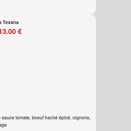
a Texana
13.00 €
 sauce tomate, boeuf haché épicé, oignons,
age