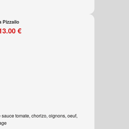
a Pizzailo
13.00 €
 sauce tomate, chorizo, oignons, oeuf,
age