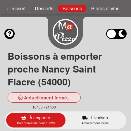
zzas Dessert
Desserts
Boissons
Bières et vins
Boissons à emporter
proche Nancy Saint
Fiacre (54000)
Actuellement fermé...
18h00 - 21h30
À emporter
Livraison
Précommande pour 18h20
Actuellement fermé