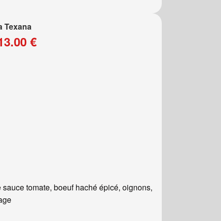
a Texana
13.00 €
 sauce tomate, boeuf haché épicé, oignons,
age