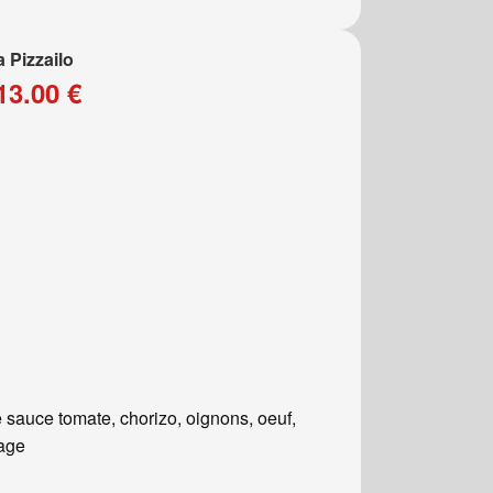
a Pizzailo
13.00 €
 sauce tomate, chorizo, oignons, oeuf,
age