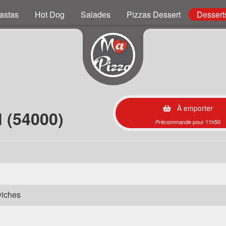
astas
Hot Dog
Salades
Pizzas Dessert
Dessert
À emporter
 (54000)
Précommande pour 11h50
wiches