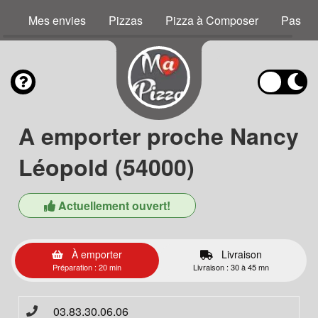
Mes envies
Pizzas
Pizza à Composer
Pastas
A emporter proche Nancy
Léopold (54000)
Actuellement ouvert!
À emporter
Livraison
Préparation : 20 min
Livraison : 30 à 45 mn
03.83.30.06.06