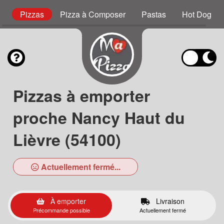
s
Pizzas
Pizza à Composer
Pastas
Hot Dog
Pizzas à emporter
proche Nancy Haut du
Lièvre (54100)
Actuellement fermé...
À emporter
Livraison
Précommande possible
Actuellement fermé