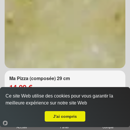
Ma Pizza (composée) 29 cm
14.00 €
Ce site Web utilise des cookies pour vous garantir la
meilleure expérience sur notre site Web
A Emporter sur Nancy Haut du Lièvre
Composez vous-même votre pizza (5 ingrédients au
J'ai compris
choix) ATTENTION PIZZA SANS FROMAGE
DESSUS MERCI DE LE CHOI...
Accueil
Panier
Compte