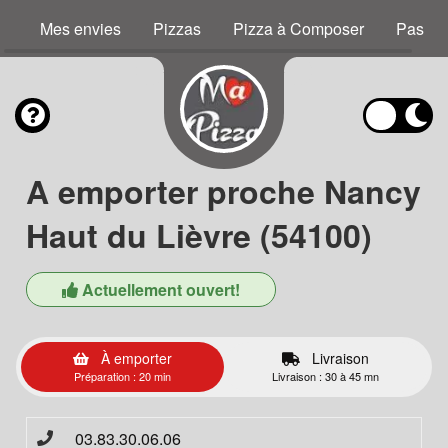
Mes envies
Pizzas
Pizza à Composer
Pastas
A emporter proche Nancy
Haut du Lièvre (54100)
Actuellement ouvert!
À emporter
Livraison
Préparation : 20 min
Livraison : 30 à 45 mn
03.83.30.06.06