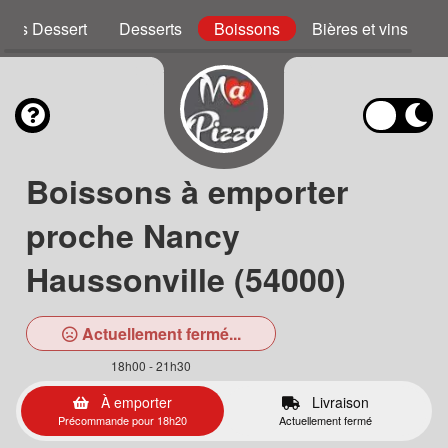
zzas Dessert
Desserts
Boissons
Bières et vins
Boissons à emporter
proche Nancy
Haussonville (54000)
Actuellement fermé...
18h00 - 21h30
À emporter
Livraison
Précommande pour 18h20
Actuellement fermé