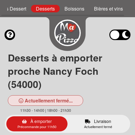
zzas Dessert
Desserts
Boissons
Bières et vins
Desserts à emporter
proche Nancy Foch
(54000)
Actuellement fermé...
11h30 - 14h00 | 18h00 - 21h30
À emporter
Livraison
Précommande pour 11h50
Actuellement fermé