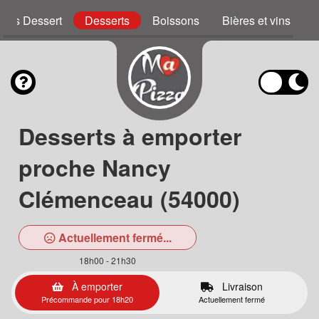
zzas Dessert
Desserts
Boissons
Bières et vins
Desserts à emporter
proche Nancy
Clémenceau (54000)
Actuellement fermé...
18h00 - 21h30
À emporter
Livraison
Précommande pour 18h20
Actuellement fermé