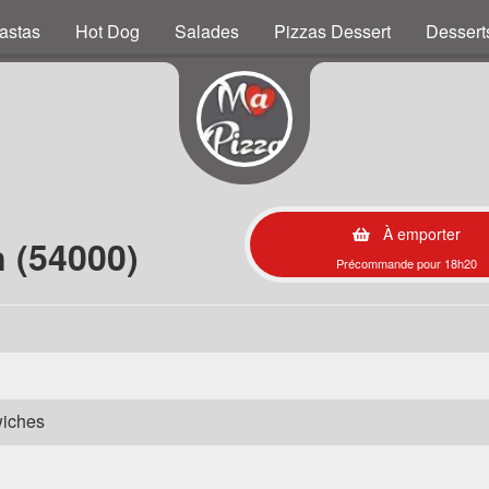
astas
Hot Dog
Salades
Pizzas Dessert
Dessert
À emporter
 (54000)
Précommande pour 18h20
wiches