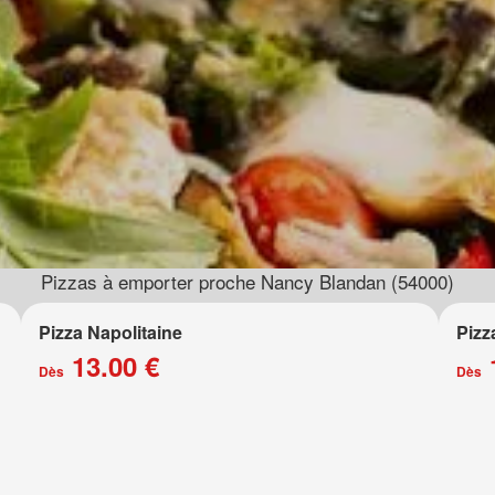
Pizzas à emporter proche Nancy Blandan (54000)
Pizza Napolitaine
Pizz
13.00 €
Dès
Dès