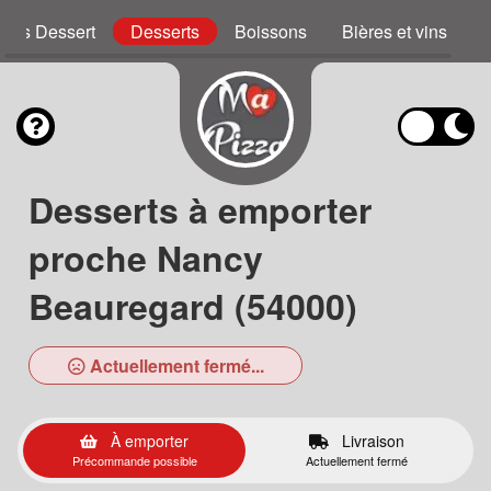
zzas Dessert
Desserts
Boissons
Bières et vins
Desserts à emporter
proche Nancy
Beauregard (54000)
Actuellement fermé...
À emporter
Livraison
Précommande possible
Actuellement fermé