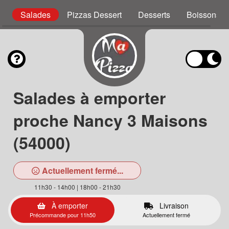
g
Salades
Pizzas Dessert
Desserts
Boissons
Salades à emporter
proche Nancy 3 Maisons
(54000)
Actuellement fermé...
11h30 - 14h00 | 18h00 - 21h30
À emporter
Livraison
Précommande pour 11h50
Actuellement fermé