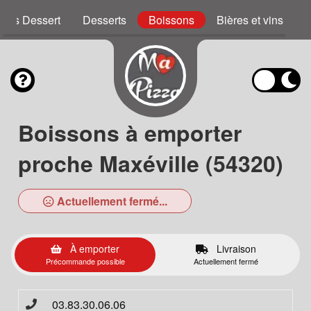
zzas Dessert
Desserts
Boissons
Bières et vins
Boissons à emporter
proche Maxéville (54320)
Actuellement fermé...
À emporter
Livraison
Précommande possible
Actuellement fermé
03.83.30.06.06