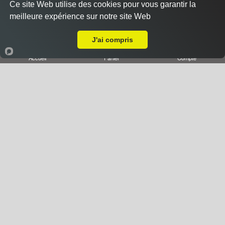
Ce site Web utilise des cookies pour vous garantir la
Pizza à Composer
meilleure expérience sur notre site Web
A Emporter sur Maxéville
J'ai compris
Accueil
Panier
Compte