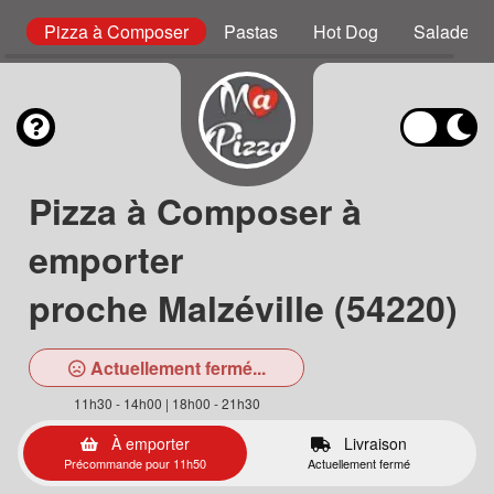
s
Pizza à Composer
Pastas
Hot Dog
Salades
Pizza à Composer à
emporter
proche Malzéville (54220)
Actuellement fermé...
11h30 - 14h00 | 18h00 - 21h30
À emporter
Livraison
Précommande pour 11h50
Actuellement fermé