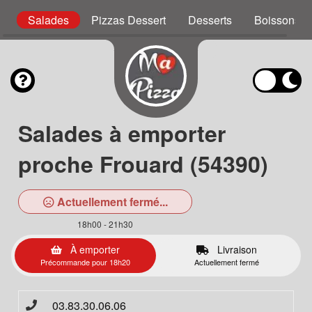
g
Salades
Pizzas Dessert
Desserts
Boissons
Salades à emporter
proche Frouard (54390)
Actuellement fermé...
18h00 - 21h30
À emporter
Livraison
Précommande pour 18h20
Actuellement fermé
03.83.30.06.06