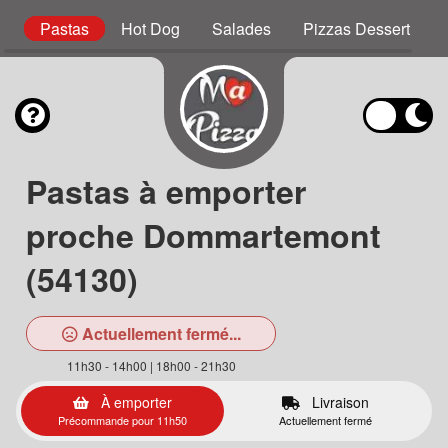
r
Pastas
Hot Dog
Salades
Pizzas Dessert
Pastas à emporter
proche Dommartemont
(54130)
Actuellement fermé...
11h30 - 14h00 | 18h00 - 21h30
À emporter
Livraison
Précommande pour 11h50
Actuellement fermé