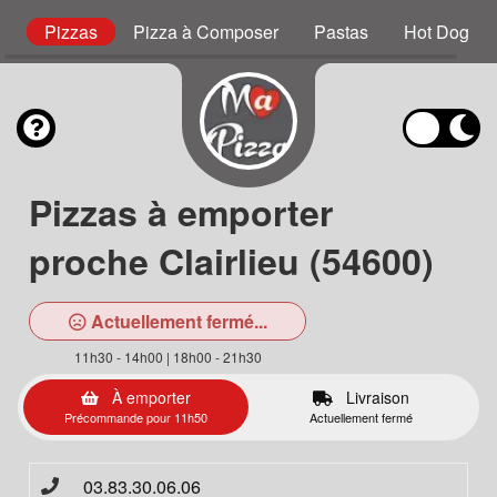
s
Pizzas
Pizza à Composer
Pastas
Hot Dog
Pizzas à emporter
proche Clairlieu (54600)
Actuellement fermé...
11h30 - 14h00 | 18h00 - 21h30
À emporter
Livraison
Précommande pour 11h50
Actuellement fermé
03.83.30.06.06