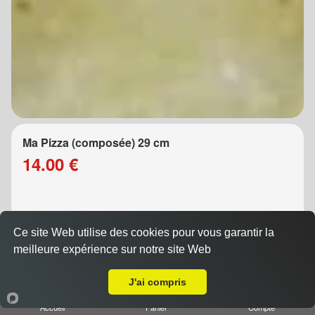
Ma Pizza (composée) 29 cm
14.00 €
Composez vous-même votre pizza (5 ingrédients au
Ce site Web utilise des cookies pour vous garantir la
choix) ATTENTION PIZZA SANS FROMAGE
meilleure expérience sur notre site Web
DESSUS MERCI DE LE CHOI...
A Emporter sur Clairlieu
J'ai compris
Accueil
Panier
Compte