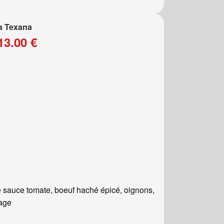
a Texana
13.00 €
 sauce tomate, boeuf haché épicé, oignons,
age