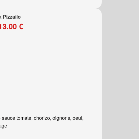
a Pizzailo
13.00 €
 sauce tomate, chorizo, oignons, oeuf,
age