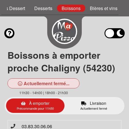
zzas Dessert
Desserts
Boissons
Bières et vins
Boissons à emporter
proche Chaligny (54230)
Actuellement fermé...
11h30 - 14h00 | 18h00 - 21h30
À emporter
Livraison
Précommande pour 11h50
Actuellement fermé
03.83.30.06.06