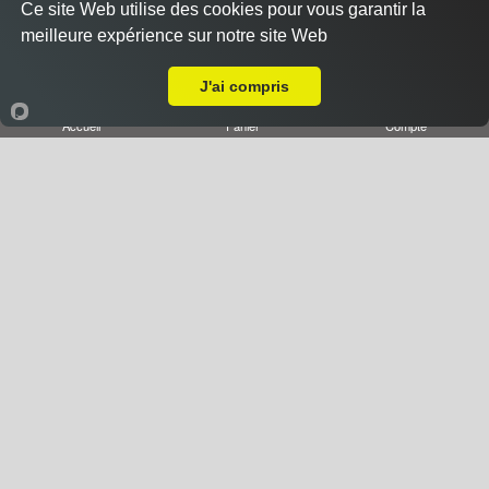
Ce site Web utilise des cookies pour vous garantir la
Pizza à Composer
meilleure expérience sur notre site Web
A Emporter sur Chaligny
J'ai compris
Accueil
Panier
Compte