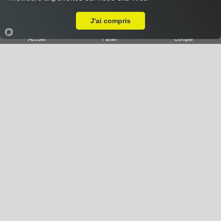
Pizza Grenouillette
A Emporter sur Messein
14.00 €
J'ai compris
Dès
Accueil
Panier
Compte
Base crème, cuisses de grenouille, beurre Maître
d'hôtel, fromage
Pizza Franc Comtoise
14.00 €
Dès
Base crème, saucisse Morteau, pommes de terre,
cancoillotte, lardons, fromage