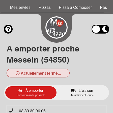
Mes envies
Pizzas
Pizza à Composer
Pastas
A emporter proche
Messein (54850)
Actuellement fermé...
À emporter
Livraison
Précommande possible
Actuellement fermé
03.83.30.06.06